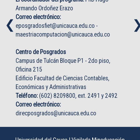
Armando Ordoñez Erazo
Correo electrónico:
❮
❮
eposgradosfiet@unicauca.edu.co
-
maestriacomputacion@unicauca.edu.co
Centro de Posgrados
Campus de Tulcán Bloque P1 - 2do piso,
Oficina 215
Edificio Facultad de Ciencias Contables,
Económicas y Administrativas
Teléfono:
(602) 8209800, ext. 2491 y 2492
Correo electrónico:
direcposgrados@unicauca.edu.co