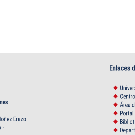
Enlaces d
Univer
Centr
ones
Área 
Portal
oñez Erazo
Biblio
o
-
Depar