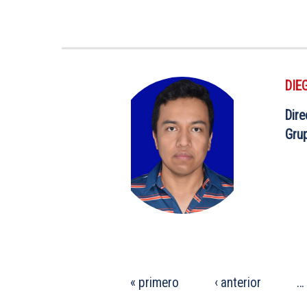
DIE
Dire
Gru
PÁGINAS
« primero
‹ anterior
…