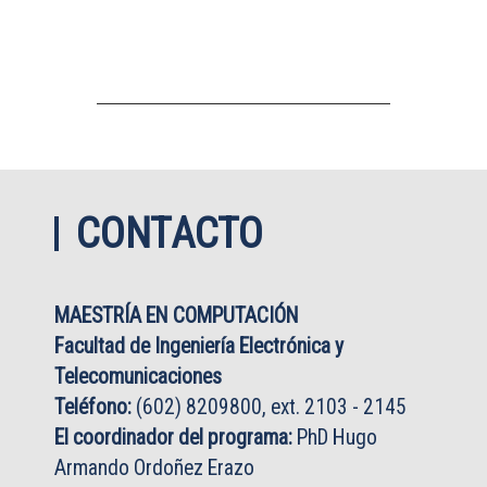
4) Artíc
5) Artíc
6) Artíc
CONTACTO
MAESTRÍA EN COMPUTACIÓN
Facultad de Ingeniería Electrónica y
Telecomunicaciones
Teléfono:
(602) 8209800, ext. 2103 - 2145
El coordinador del programa:
PhD Hugo
Armando Ordoñez Erazo