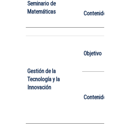
Seminario de
1. Compl
Matemáticas
Contenido
2. Teorí
3. Bases
Este
curs
tecnolog
Objetivo
trascen
gestión 
Gestión de la
1. Intro
Tecnología y la
2. Gesti
Innovación
3. Estra
Contenido
4. Gesti
5. Proye
6. Propi