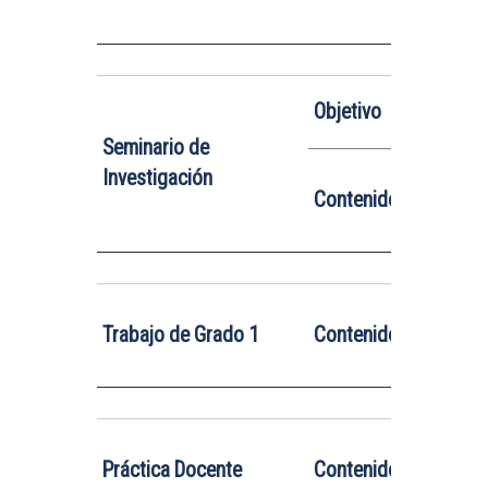
7. Estra
Ofrecer
a
Objetivo
interés 
Seminario de
El semin
Investigación
Contenido
sesiones
grupo def
Los
créd
Trabajo de Grado 1
Contenido
La infor
El
estudi
Práctica Docente
Contenido
tesis, e